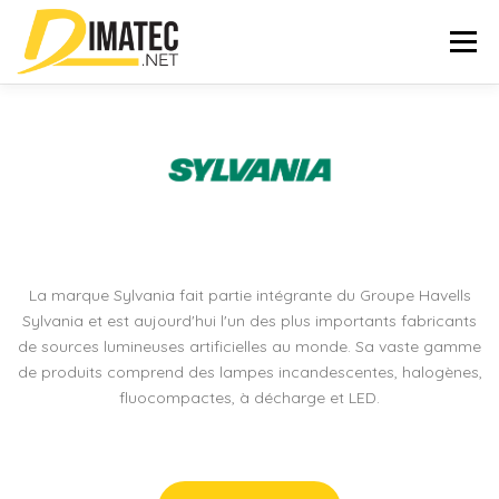
Aller
au
Menu
contenu
ACCUEIL
NOS MARQUES
OUTILS
BROCHURE
NOS RÉALISATIONS
CONTACT
La marque Sylvania fait partie intégrante du Groupe Havells
Sylvania et est aujourd'hui l'un des plus importants fabricants
de sources lumineuses artificielles au monde. Sa vaste gamme
de produits comprend des lampes incandescentes, halogènes,
Rechercher :
fluocompactes, à décharge et LED.