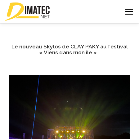
Aller
au
Menu
contenu
ACCUEIL
NOS MARQUES
OUTILS
Le nouveau Skylos de CLAY PAKY au festival
« Viens dans mon île » !
BROCHURE
NOS RÉALISATIONS
CONTACT
Rechercher :