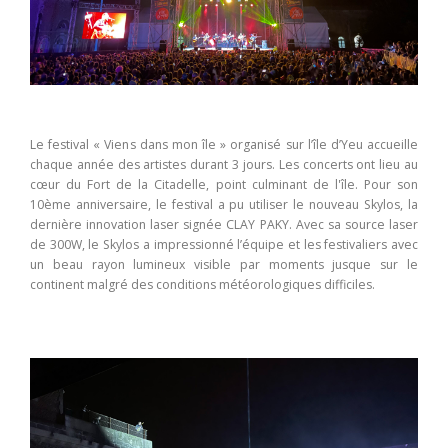
Le festival « Viens dans mon île » organisé sur l’île d’Yeu accueille
chaque année des artistes durant 3 jours. Les concerts ont lieu au
cœur du Fort de la Citadelle, point culminant de l'île. Pour son
10ème anniversaire, le festival a pu utiliser le nouveau Skylos, la
dernière innovation laser signée CLAY PAKY. Avec sa source laser
de 300W, le Skylos a impressionné l’équipe et les festivaliers avec
un beau rayon lumineux visible par moments jusque sur le
continent malgré des conditions météorologiques difficiles.