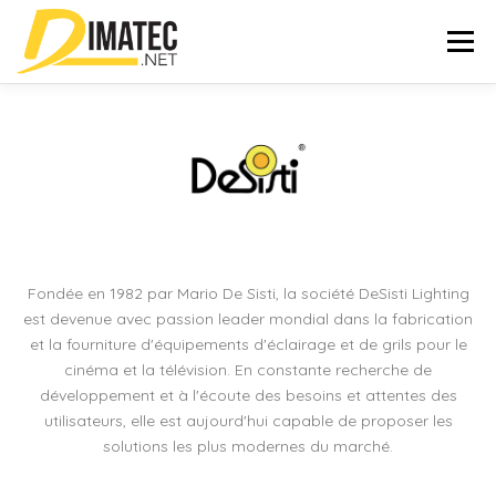
Aller
au
Menu
contenu
ACCUEIL
NOS MARQUES
OUTILS
BROCHURE
NOS RÉALISATIONS
CONTACT
Fondée en 1982 par Mario De Sisti, la société DeSisti Lighting
est devenue avec passion leader mondial dans la fabrication
et la fourniture d'équipements d'éclairage et de grils pour le
cinéma et la télévision. En constante recherche de
Rechercher :
développement et à l'écoute des besoins et attentes des
utilisateurs, elle est aujourd'hui capable de proposer les
solutions les plus modernes du marché.